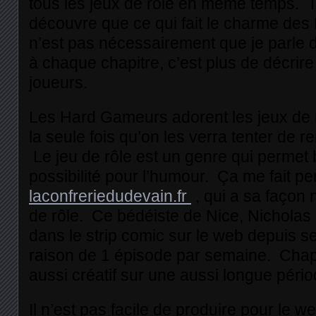
tous les jeux de rôle en même temps. T
découvre que ce qui fait le charme de
n’est pas nécessairement que je parle d’
à chaque chapitre, c’est plus de décrire
joueurs.
Les Hard Gameurs adorent les jeux de r
la seule fois qu’on les verra tenter de r
Le jeu de rôle est un genre qui perme
possibilité pour l’humour. Ça me fait pe
laconfreriedudevain.fr
, qui a sa façon 
de rôle. Ce bédéiste de Nice, Nicholas
dans le strip comic sur le web depuis 
raison de 1 épisode par semaine. Chap
aussi créatif sur une aussi longue pério
Il n’est pas facile de produire pour le w