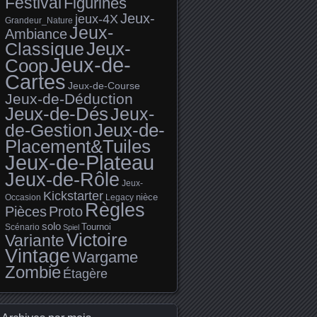
Festival
Figurines
Jeux-
jeux-4X
Grandeur_Nature
Jeux-
Ambiance
Jeux-
Classique
Jeux-de-
Coop
Cartes
Jeux-de-Course
Jeux-de-Déduction
Jeux-de-Dés
Jeux-
de-Gestion
Jeux-de-
Placement&Tuiles
Jeux-de-Plateau
Jeux-de-Rôle
Jeux-
Kickstarter
nièce
Occasion
Legacy
Règles
Pièces
Proto
solo
Tournoi
Scénario
Spiel
Victoire
Variante
Vintage
Wargame
Zombie
Étagère