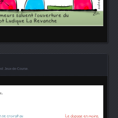
ed:
Jeux-de-Course
.