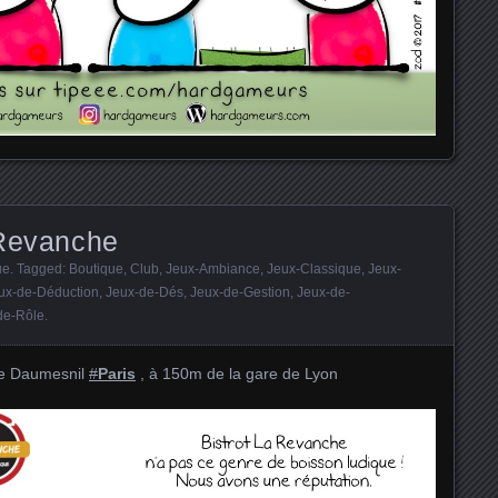
 Revanche
ue
. Tagged:
Boutique
,
Club
,
Jeux-Ambiance
,
Jeux-Classique
,
Jeux-
ux-de-Déduction
,
Jeux-de-Dés
,
Jeux-de-Gestion
,
Jeux-de-
de-Rôle
.
ue Daumesnil
#
Paris
, à 150m de la gare de Lyon