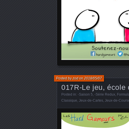
Posted by
zod
on
2018/05/07
017R-Le jeu, école d
Posted in:
-Saison 5
,
-Série Redux
,
Formul
Classique
,
Jeux-de-Cartes
,
Jeux-de-Cours