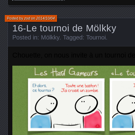
Posted by
zod
on
2014/10/04
16-Le tournoi de Mölkky
Posted in:
Mölkky
. Tagged:
Tournoi
.
Chouette, on nous invite à un tournoi 