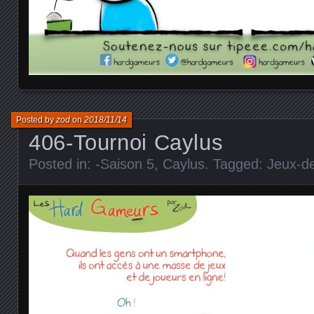
Posted by
zod
on
2018/11/14
406-Tournoi Caylus
Posted in:
-Saison 5
,
Caylus
. Tagged:
Jeux-d