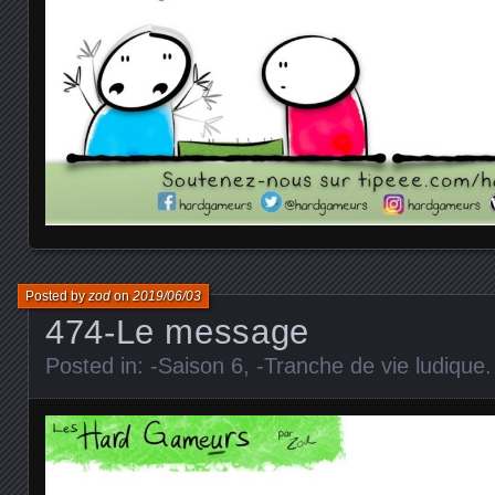
Posted by
zod
on
2019/06/03
474-Le message
Posted in:
-Saison 6
,
-Tranche de vie ludique