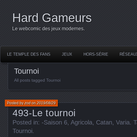
Hard Gameurs
Le webcomic des jeux modernes.
LE TEMPLE DES FANS
JEUX
HORS-SÉRIE
RÉSEAU
Tournoi
All posts tagged Tournoi
Posted by
zod
on
2019/08/29
493-Le tournoi
Posted in:
-Saison 6
,
Agricola
,
Catan
,
Varia
. 
Tournoi
.