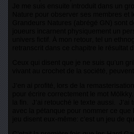
Je me suis ensuite introduit dans un g
Nature pour observer ses membres et le
Grandeurs Natures (abrégé GN) sont de
joueurs incarnent physiquement un pe
univers fictif. À mon retour, tel un ethno
retranscrit dans ce chapitre le résultat
Ceux qui disent que je ne suis qu’un grib
vivant au crochet de la société, peuvent
J’en ai profité, lors de la remasterisatio
pour écrire correctement le mot Mölkky. 
la fin. J’ai retouché le texte aussi. J’a
avec la pétanque pour nommer ce que 
jeu disent eux-même: c’est un jeu de qui
C’etait la première fois que les Hard G