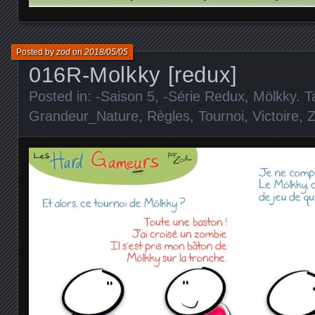
Posted by
zod
on
2018/05/05
016R-Molkky [redux]
Posted in:
-Saison 5
,
-Série Redux
,
Mölkky
. 
Grandeur_Nature
,
Règles
,
Tournoi
,
Victoire
,
Z