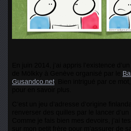
En juin 2014, j’ai appris l’existence d’un
de Mölkky à Genève organisé par le
Ba
Gusandco.net
. Bien intrigué par ce mot,
pour en savoir plus.
C’est un jeu d’adresse d’origine finland
renverser des quilles par le lancer d’un
Comme je fais bien mes devoirs, j’ai te
sur mon petit frère pour m’assurer de s