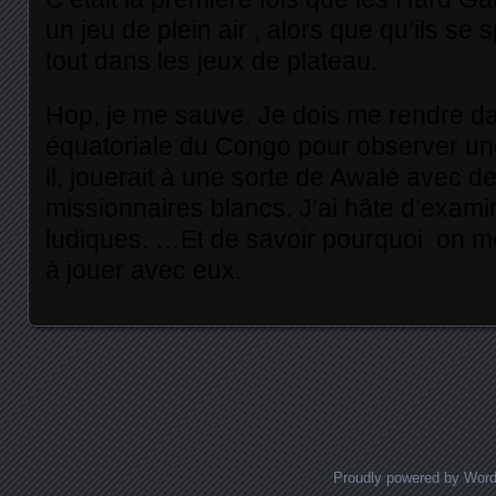
un jeu de plein air , alors que qu’ils se 
tout dans les jeux de plateau.
Hop, je me sauve. Je dois me rendre dan
équatoriale du Congo pour observer une
il, jouerait à une sorte de Awalé avec d
missionnaires blancs. J’ai hâte d’examin
ludiques. …Et de savoir pourquoi on me 
à jouer avec eux.
Posts navigation
Proudly powered by Wor