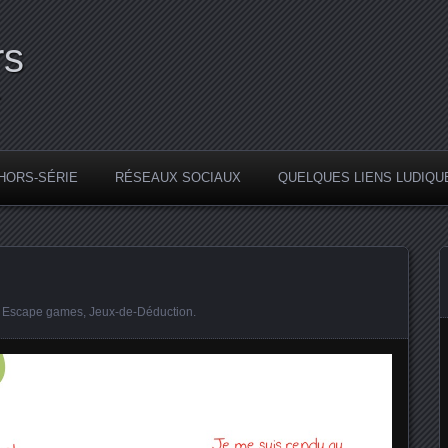
rs
.
HORS-SÉRIE
RÉSEAUX SOCIAUX
QUELQUES LIENS LUDIQU
:
Escape games
,
Jeux-de-Déduction
.