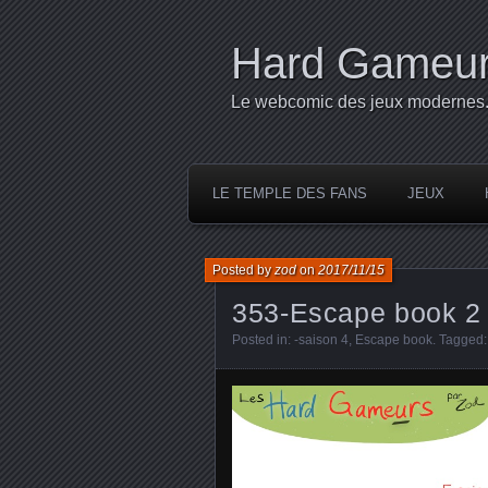
Hard Gameu
Le webcomic des jeux modernes
LE TEMPLE DES FANS
JEUX
Posted by
zod
on
2017/11/15
353-Escape book 2
Posted in:
-saison 4
,
Escape book
. Tagged