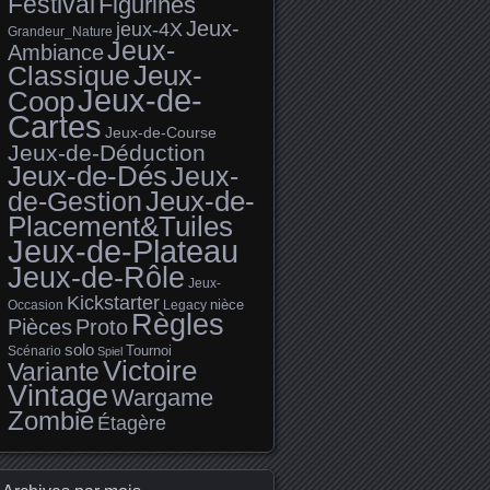
Festival
Figurines
Jeux-
jeux-4X
Grandeur_Nature
Jeux-
Ambiance
Jeux-
Classique
Jeux-de-
Coop
Cartes
Jeux-de-Course
Jeux-de-Déduction
Jeux-de-Dés
Jeux-
de-Gestion
Jeux-de-
Placement&Tuiles
Jeux-de-Plateau
Jeux-de-Rôle
Jeux-
Kickstarter
nièce
Occasion
Legacy
Règles
Pièces
Proto
solo
Tournoi
Scénario
Spiel
Victoire
Variante
Vintage
Wargame
Zombie
Étagère