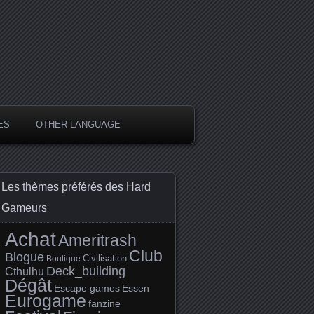
ES
OTHER LANGUAGE
Les thèmes préférés des Hard
Gameurs
Achat
Ameritrash
Club
Blogue
Civilisation
Boutique
Deck_building
Cthulhu
Dégât
Escape games
Essen
Eurogame
fanzine