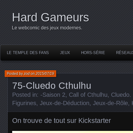
Hard Gameurs
Le webcomic des jeux modernes.
LE TEMPLE DES FANS
JEUX
HORS-SÉRIE
RÉSEAU
Posted by
zod
on
2015/07/19
75-Cluedo Cthulhu
Posted in:
-Saison 2
,
Call of Cthulhu
,
Cluedo
.
Figurines
,
Jeux-de-Déduction
,
Jeux-de-Rôle
,
On trouve de tout sur Kickstarter