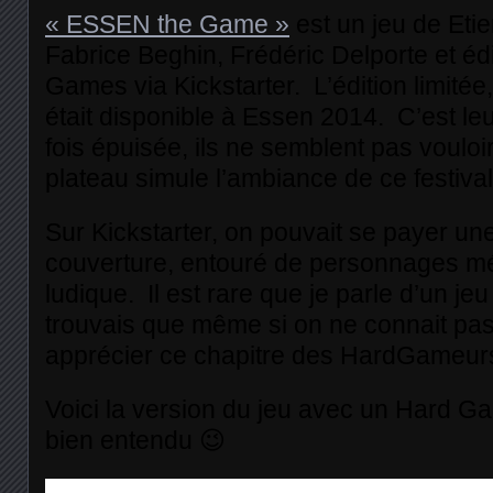
« ESSEN the Game »
est un jeu de Et
Fabrice Beghin, Frédéric Delporte et éd
Games via Kickstarter. L’édition limit
était disponible à Essen 2014. C’est leu
fois épuisée, ils ne semblent pas vouloir
plateau simule l’ambiance de ce festival
Sur Kickstarter, on pouvait se payer une
couverture, entouré de personnages m
ludique. Il est rare que je parle d’un jeu
trouvais que même si on ne connait pas
apprécier ce chapitre des HardGameur
Voici la version du jeu avec un Hard 
bien entendu 😉