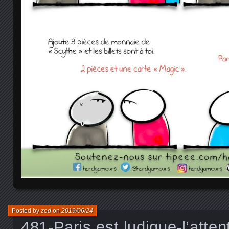
Posted by
zod
on
2019/06/24
481-Paris est ludique-l’atten