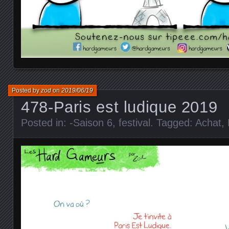
Posted by
zod
on
2019/06/19
478-Paris est ludique 2019
Posted in:
-Saison 6
,
festival
. Tagged:
Achat
,