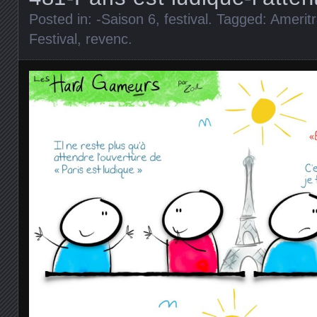
Posted in:
-Saison 6
,
festival
. Tagged:
Amerit
Festival
,
revenc
.