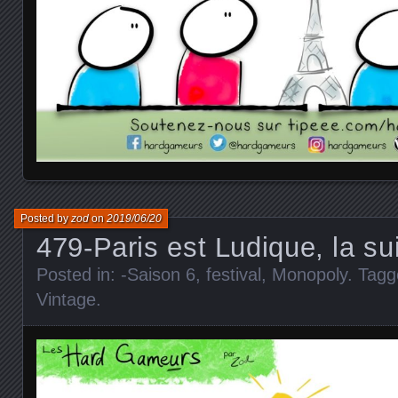
Posted by
zod
on
2019/06/20
479-Paris est Ludique, la su
Posted in:
-Saison 6
,
festival
,
Monopoly
. Tag
Vintage
.