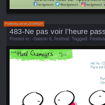
Posted by
zod
on
2019/06/28
483-Ne pas voir l’heure pas
Posted in:
-Saison 6
,
festival
. Tagged:
Festiva