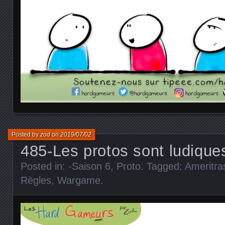
Posted by
zod
on
2019/07/02
485-Les protos sont ludique
Posted in:
-Saison 6
,
Proto
. Tagged:
Ameritra
Règles
,
Wargame
.