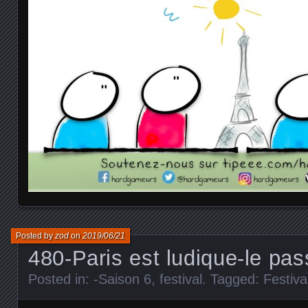
Posted by
zod
on
2019/06/21
480-Paris est ludique-le pas
Posted in:
-Saison 6
,
festival
. Tagged:
Festiva