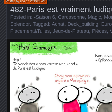
Posted by
zod
on
2019/06/25
482-Paris est vraiment ludi
Posted in:
-Saison 6
,
Carcasonne
,
Magic
,
Mon
Splendor
. Tagged:
Achat
,
Deck_building
,
Eur
Placement&Tuiles
,
Jeux-de-Plateau
,
Pièces
,