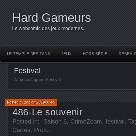
Hard Gameurs
Le webcomic des jeux modernes.
LE TEMPLE DES FANS
JEUX
HORS-SÉRIE
RÉSEAU
Festival
All posts tagged Festival
Posted by
zod
on
2019/07/09
486-Le souvenir
Posted in:
-Saison 6
,
CrimeZoom
,
festival
. T
Cartes
,
Proto
.