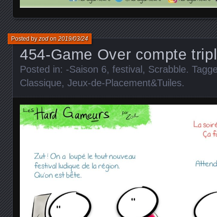
Posted by
zod
on
2019/03/24
454-Game Over compte trip
Posted in:
-Saison 6
,
festival
,
Scrabble
. Tagg
Classique
,
Jeux-de-Placement&Tuiles
.