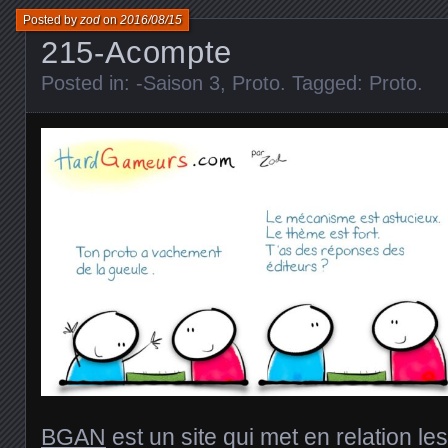
Posted by
zod
on
2016/08/15
215-Acompte
Posted in:
-Saison 3
,
Proto
. Tagged:
Proto
.
BGAN
est un site qui met en relation le