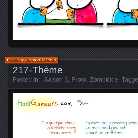
Posted by
zod
on
2016/08/19
217-Thème
Posted in:
-Saison 3
,
Proto
,
Zombicide
. Tagg