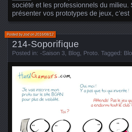
société et les professionnels du milieu.
présenter vos prototypes de jeux, c’est 
Posted by
zod
on
2016/08/12
214-Soporifique
Posted in:
-Saison 3
,
Blog
,
Proto
. Tagged:
Bl