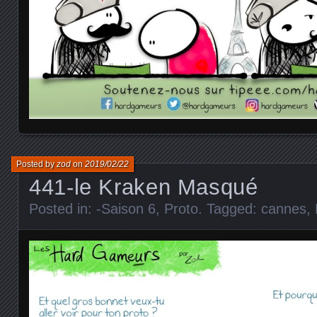
Posted by
zod
on
2019/02/22
441-le Kraken Masqué
Posted in:
-Saison 6
,
Proto
. Tagged:
cannes
,