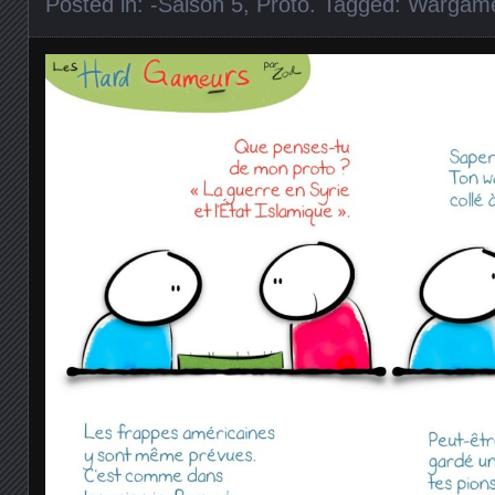
Posted in:
-Saison 5
,
Proto
. Tagged:
Wargam