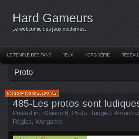
Hard Gameurs
Le webcomic des jeux modernes.
LE TEMPLE DES FANS
JEUX
HORS-SÉRIE
RÉSEAU
Proto
Posted by
zod
on
2019/07/02
485-Les protos sont ludique
Posted in:
-Saison 6
,
Proto
. Tagged:
Ameritra
Règles
,
Wargame
.