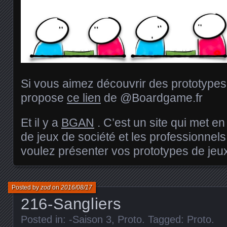
Si vous aimez découvrir des prototypes 
propose
ce lien
de @Boardgame.fr
Et il y a
BGAN
. C’est un site qui met en
de jeux de société et les professionnels
voulez présenter vos prototypes de jeux,
Posted by
zod
on
2016/08/17
216-Sangliers
Posted in:
-Saison 3
,
Proto
. Tagged:
Proto
.