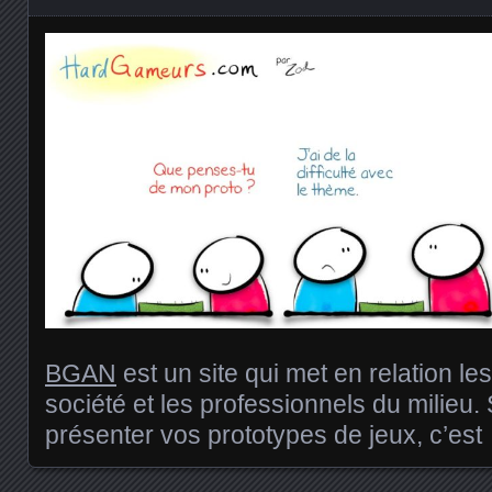
BGAN
est un site qui met en relation le
société et les professionnels du milieu.
présenter vos prototypes de jeux, c’est 