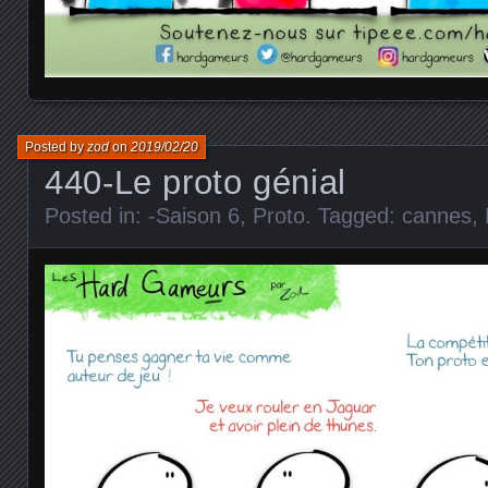
Posted by
zod
on
2019/02/20
440-Le proto génial
Posted in:
-Saison 6
,
Proto
. Tagged:
cannes
,