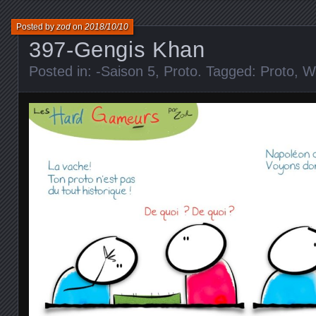
Posted by
zod
on
2018/10/10
397-Gengis Khan
Posted in:
-Saison 5
,
Proto
. Tagged:
Proto
,
W