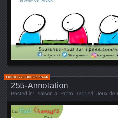
Posted by
zod
on
2017/01/06
255-Annotation
Posted in:
-saison 4
,
Proto
. Tagged:
Jeux-de-