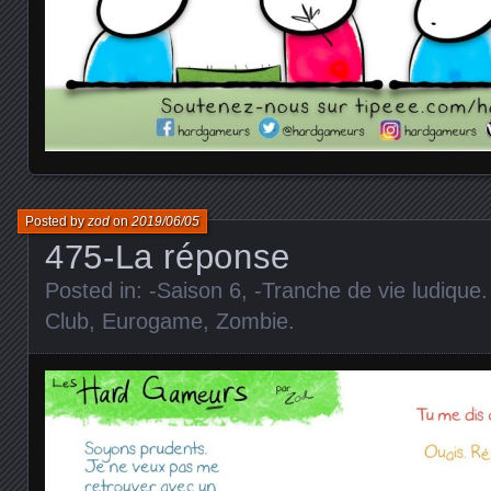
Posted by
zod
on
2019/06/05
475-La réponse
Posted in:
-Saison 6
,
-Tranche de vie ludique
Club
,
Eurogame
,
Zombie
.