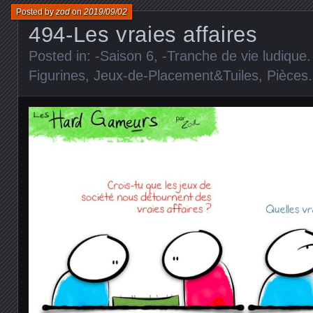
Posted by
zod
on
2019/09/02
494-Les vraies affaires
Posted in:
-Saison 6
,
-Tranche de vie ludique
Figurines
,
Jeux-de-Placement&Tuiles
,
Pièces
.