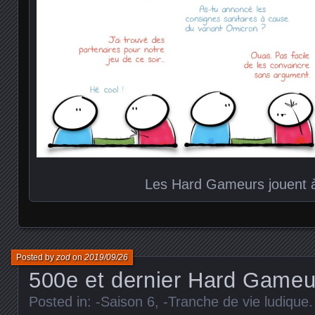
Les Hard Gameurs jouent 
Posted by
zod
on
2019/09/26
500e et dernier Hard Gameu
Posted in:
-Saison 6
,
-Tranche de vie ludique
.