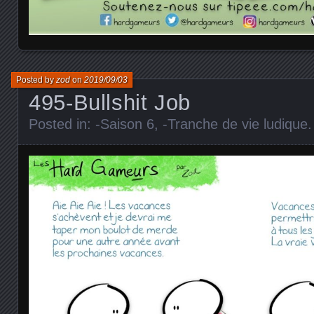
Posted by
zod
on
2019/09/03
495-Bullshit Job
Posted in:
-Saison 6
,
-Tranche de vie ludique