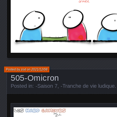
Posted by
zod
on
2021/12/08
505-Omicron
Posted in:
-Saison 7
,
-Tranche de vie ludique