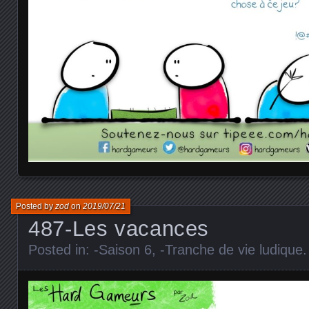
Posted by
zod
on
2019/07/21
487-Les vacances
Posted in:
-Saison 6
,
-Tranche de vie ludique
.