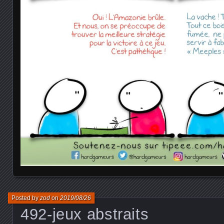
Posted by
zod
on
2019/08/26
492-jeux abstraits