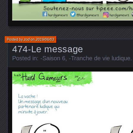
Posted by
zod
on
2019/06/03
474-Le message
Posted in:
-Saison 6
,
-Tranche de vie ludique