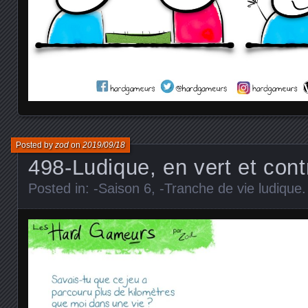
Posted by
zod
on
2019/09/18
498-Ludique, en vert et cont
Posted in:
-Saison 6
,
-Tranche de vie ludique